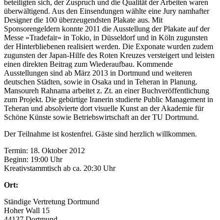
beteiligten sich, der Zuspruch und die Qualität der Arbeiten waren
überwältigend. Aus den Einsendungen wählte eine Jury namhafter
Designer die 100 überzeugendsten Plakate aus. Mit
Sponsorengeldern konnte 2011 die Ausstellung der Plakate auf der
Messe »Tradefair« in Tokio, in Düsseldorf und in Köln zugunsten
der Hinterbliebenen realisiert werden. Die Exponate wurden zudem
zugunsten der Japan-Hilfe des Roten Kreuzes versteigert und leisten
einen direkten Beitrag zum Wiederaufbau. Kommende
Ausstellungen sind ab März 2013 in Dortmund und weiteren
deutschen Städten, sowie in Osaka und in Teheran in Planung.
Mansoureh Rahnama arbeitet z. Zt. an einer Buchveröffentlichung
zum Projekt. Die gebürtige Iranerin studierte Public Management in
Teheran und absolvierte dort visuelle Kunst an der Akademie für
Schöne Künste sowie Betriebswirtschaft an der TU Dortmund.
Der Teilnahme ist kostenfrei. Gäste sind herzlich willkommen.
Termin: 18. Oktober 2012
Beginn: 19:00 Uhr
Kreativstammtisch ab ca. 20:30 Uhr
Ort:
Ständige Vertretung Dortmund
Hoher Wall 15
44137 Dortmund