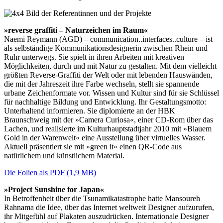
»reverse graffiti – Naturzeichen im Raum«
Naemi Reymann (AGD) – communication..interfaces..culture – ist
als selbständige Kommunikationsdesignerin zwischen Rhein und
Ruhr unterwegs. Sie spielt in ihren Arbeiten mit kreativen
Möglichkeiten, durch und mit Natur zu gestalten. Mit dem vielleicht
größten Reverse-Graffiti der Welt oder mit lebenden Hauswänden,
die mit der Jahreszeit ihre Farbe wechseln, stellt sie spannende
urbane Zeichenformate vor. Wissen und Kultur sind für sie Schlüssel
für nachhaltige Bildung und Entwicklung. Ihr Gestaltungsmotto:
Unterhaltend informieren. Sie diplomierte an der HBK
Braunschweig mit der »Camera Curiosa«, einer CD-Rom über das
Lachen, und realisierte im Kulturhauptstadtjahr 2010 mit »Blauem
Gold in der Warenwelt« eine Ausstellung über virtuelles Wasser.
Aktuell präsentiert sie mit »green it« einen QR-Code aus
natürlichem und künstlichem Material.
Die Folien als PDF (1,9 MB)
»Project Sunshine for Japan«
In Betroffenheit über die Tsunamikatastrophe hatte Mansoureh
Rahnama die Idee, über das Internet weltweit Designer aufzurufen,
ihr Mitgefühl auf Plakaten auszudrücken. Internationale Designer