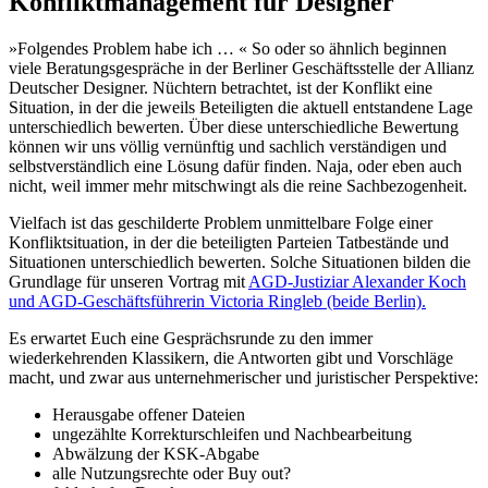
Konfliktmanagement für Designer
»Folgendes Problem habe ich … « So oder so ähnlich beginnen
viele Beratungsgespräche in der Berliner Geschäftsstelle der Allianz
Deutscher Designer. Nüchtern betrachtet, ist der Konflikt eine
Situation, in der die jeweils Beteiligten die aktuell entstandene Lage
unterschiedlich bewerten. Über diese unterschiedliche Bewertung
können wir uns völlig vernünftig und sachlich verständigen und
selbstverständlich eine Lösung dafür finden. Naja, oder eben auch
nicht, weil immer mehr mitschwingt als die reine Sachbezogenheit.
Vielfach ist das geschilderte Problem unmittelbare Folge einer
Konfliktsituation, in der die beteiligten Parteien Tatbestände und
Situationen unterschiedlich bewerten. Solche Situationen bilden die
Grundlage für unseren Vortrag mit
AGD-Justiziar Alexander Koch
und AGD-Geschäftsführerin Victoria Ringleb (beide Berlin).
Es erwartet Euch eine Gesprächsrunde zu den immer
wiederkehrenden Klassikern, die Antworten gibt und Vorschläge
macht, und zwar aus unternehmerischer und juristischer Perspektive:
Herausgabe offener Dateien
ungezählte Korrekturschleifen und Nachbearbeitung
Abwälzung der KSK-Abgabe
alle Nutzungsrechte oder Buy out?