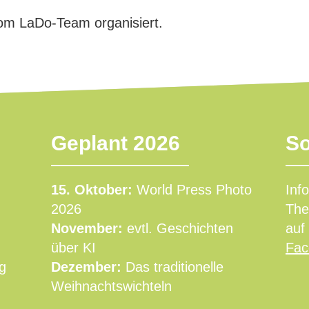
om LaDo-Team organisiert.
Geplant 2026
So
15. Oktober:
World Press Photo
Inf
2026
The
November:
evtl. Geschichten
auf
über KI
Fac
g
Dezember:
Das traditionelle
Weihnachtswichteln